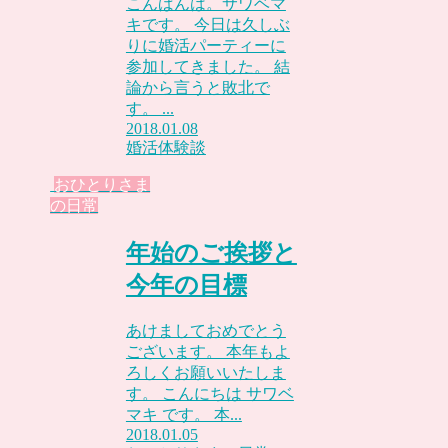
こんばんは。サワベマ
キです。 今日は久しぶ
りに婚活パーティーに
参加してきました。 結
論から言うと敗北で
す。 ...
2018.01.08
婚活体験談
おひとりさま
の日常
年始のご挨拶と
今年の目標
あけましておめでとう
ございます。 本年もよ
ろしくお願いいたしま
す。 こんにちは サワベ
マキ です。 本...
2018.01.05