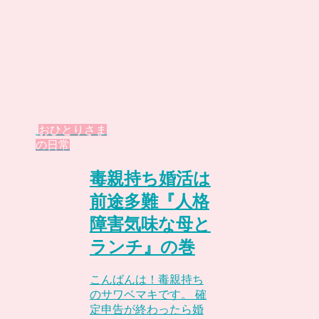
おひとりさま
の日常
毒親持ち婚活は
前途多難『人格
障害気味な母と
ランチ』の巻
こんばんは！毒親持ち
のサワベマキです。 確
定申告が終わったら婚