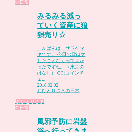
の日常
みるみる減っ
ていく資産に狼
狽売り☆
こんばんは！サワベマ
キです。 今日の雪は大
したことなくってよか
ったですね。（東京の
はなし） CC(コインチ
ェ...
2018.02.02
おひとりさまの日常
おひとりさま
の日常
風邪予防に岩盤
浴へ行ってきま