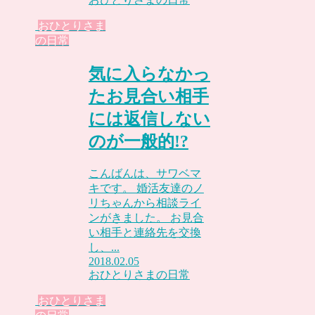
おひとりさま
の日常
気に入らなかっ
たお見合い相手
には返信しない
のが一般的!?
こんばんは、サワベマ
キです。 婚活友達のノ
リちゃんから相談ライ
ンがきました。 お見合
い相手と連絡先を交換
し、...
2018.02.05
おひとりさまの日常
おひとりさま