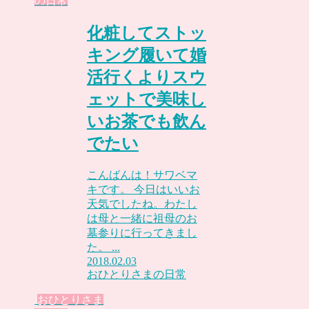
の日常
化粧してストッ
キング履いて婚
活行くよりスウ
ェットで美味し
いお茶でも飲ん
でたい
こんばんは！サワベマ
キです。 今日はいいお
天気でしたね。わたし
は母と一緒に祖母のお
墓参りに行ってきまし
た。 ...
2018.02.03
おひとりさまの日常
おひとりさま