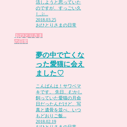
活しようと思っていた
のですが、すっごい久
しぶ...
2018.03.25
おひとりさまの日常
おひとりさま
の日常
夢の中で亡くな
った愛猫に会え
ました♡
こんばんは！サワベマ
キです。 先日、むかし
飼っていた愛猫の月命
日だったんだけど、写
真と遺骨を並べ、いつ
もどおりご飯...
2018.02.19
おひとりさまの日常