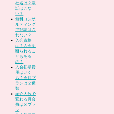
社名は？電
話はこな
い？
無料コンサ
ルティング
で勧誘はさ
れない？
入会資格
は？入会を
断られるこ
ともある
の？
入会初期費
用はいく
ら？会員プ
ランは２種
類
紹介人数で
変わる月会
費は８プラ
ン