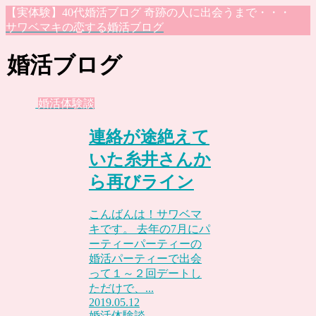
【実体験】40代婚活ブログ 奇跡の人に出会うまで・・・
サワベマキの恋する婚活ブログ
婚活ブログ
婚活体験談
連絡が途絶えて
いた糸井さんか
ら再びライン
こんばんは！サワベマ
キです。 去年の7月にパ
ーティーパーティーの
婚活パーティーで出会
って１～２回デートし
ただけで、...
2019.05.12
婚活体験談