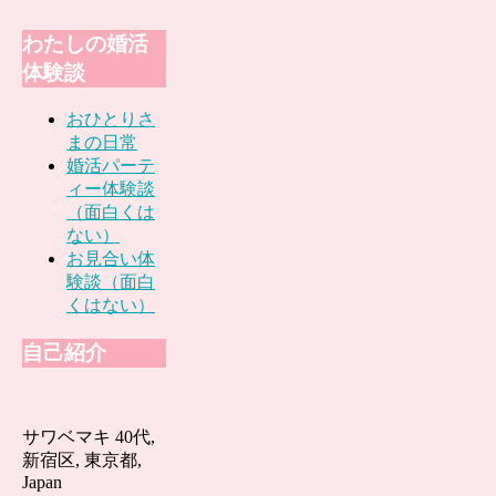
わたしの婚活
体験談
おひとりさ
まの日常
婚活パーテ
ィー体験談
（面白くは
ない）
お見合い体
験談（面白
くはない）
自己紹介
サワベマキ 40代,
新宿区, 東京都,
Japan