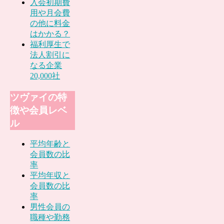
入会初期費
用や月会費
の他に料金
はかかる？
福利厚生で
法人割引に
なる企業
20,000社
ツヴァイの特
徴や会員レベ
ル
平均年齢と
会員数の比
率
平均年収と
会員数の比
率
男性会員の
職種や勤務