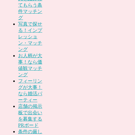
てもらう条
件マッチン
グ
写真で探せ
る！インプ
レッショ
ン・マッチ
ング
お人柄が大
事！なら価
値観マッチ
ング
フィーリン
グが大事！
なら婚活パ
ーティー
店舗の掲示
板で出会い
を募集する
PRボード
条件の厳し