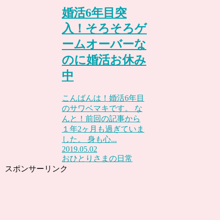
婚活6年目突
入！そろそろゲ
ームオーバーな
のに婚活お休み
中
こんばんは！婚活6年目
のサワベマキです。 な
んと！前回の記事から
１年2ヶ月も過ぎていま
した。 身も心...
2019.05.02
おひとりさまの日常
スポンサーリンク