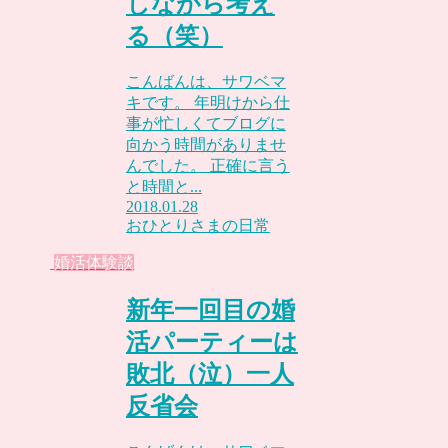
しながら考え
る（笑）
こんばんは、サワベマ
キです。 年明けから仕
事が忙しくてブログに
向かう時間がありませ
んでした。 正確に言う
と時間と...
2018.01.28
おひとりさまの日常
婚活体験談
新年一回目の婚
活パーティーは
敗北（泣）一人
反省会