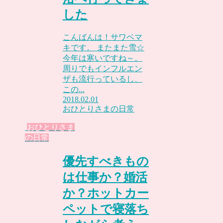
した
こんばんは！サワベマ
キです。 またまた雪☆
今年は寒いですね～。
周りでもインフルエン
ザも流行っているし、
この...
2018.02.01
おひとりさまの日常
おひとりさま
の日常
優先すべきもの
は仕事か？婚活
か？ホットカー
ペットで寝落ち