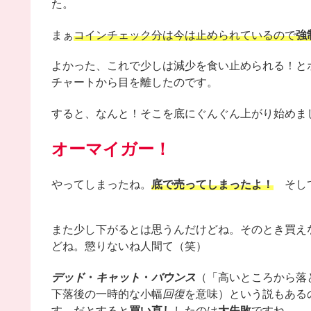
た。
まぁ
コインチェック分は今は止められているので
強
よかった、これで少しは減少を食い止められる！と
チャートから目を離したのです。
すると、なんと！そこを底にぐんぐん上がり始めま
オーマイガー！
やってしまったね。
底で売ってしまったよ！
そして
また少し下がるとは思うんだけどね。そのとき買え
どね。懲りないね人間て（笑）
デッド
・
キャット
・
バウンス
（「高いところから落
下落後の一時的な小幅
回復
を意味）という説もある
す。だとすると
買い直し
したのは
大失敗
ですね。