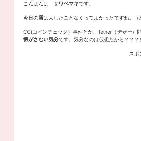
こんばんは！
サワベマキ
です。
今日の
雪
は大したことなくってよかったですね。（
CC(コインチェック）事件とか、Tether（
テザー
）
懐がさむい気分
です。気分なのは仮想だから？？？
スポ