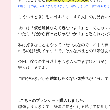
(追記 その後、2/3 にまた売りました。寝てしまって一番の売り時
こういうときに思い出すのは、４０人目のお見合い
彼には
「仮想通貨なんて危ないよ！」
と、めちゃく
いたら
「だから言ったじゃないか！」
と怒られただ
私は好きなことをやっていたい人なので、相手の自
れるのは
絶対イヤ
なので、そんな男性との結婚はあ
今回、貯金の半分以上をつぎ込んでますけど（笑）、
寄りはしますよ。
自由が好きだから
結婚したくない気持ち
が半分。で
↓こちらのブランケット購入しました。
想像より大きくて、身体に巻き付ける感じで使用し