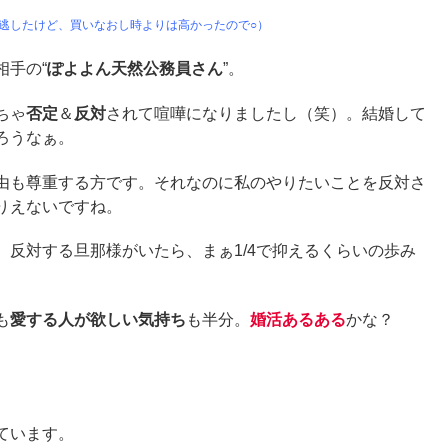
は逃したけど、買いなおし時よりは高かったので○）
相手の“
ぽよよん天然公務員さん
”。
ちゃ
否定
＆
反対
されて喧嘩になりましたし（笑）。結婚して
ろうなぁ。
由も尊重する方です。それなのに私のやりたいことを反対さ
りえないですね。
反対する旦那様がいたら、まぁ1/4で抑えるくらいの歩み
も
愛する人が欲しい気持ち
も半分。
婚活あるある
かな？
ています。