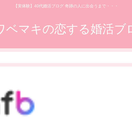
【実体験】40代婚活ブログ 奇跡の人に出会うまで・・・
ワベマキの恋する婚活ブ