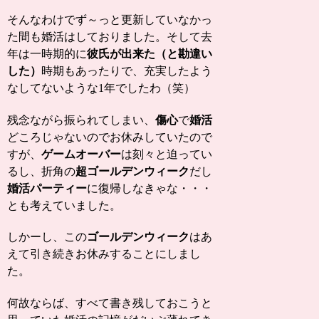
そんなわけでず～っと更新していなかっ
た間も婚活はしておりました。そして去
年は
一時期的に
彼氏が出来た（と勘違い
した）
時期もあったり
で、充実したよう
なしてないような1年でしたわ（笑）
残念ながら振られてしまい、
傷心
で
婚活
どころじゃないのでお休みしていたので
すが、
ゲームオーバー
は刻々と迫ってい
るし、折角の
超ゴールデンウィーク
だし
婚活パーティー
に復帰しなきゃな・・・
とも考えていました。
しかーし、この
ゴールデンウィーク
はあ
えて引き続きお休みすることにしまし
た。
何故ならば、すべて書き残しておこうと