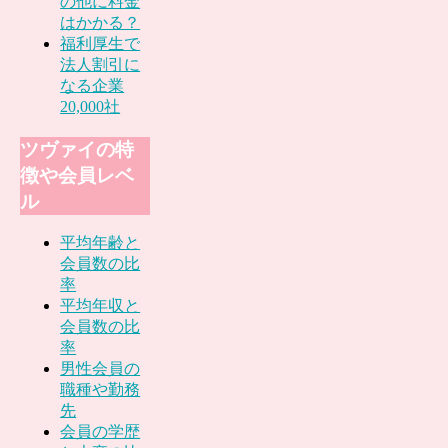
の他に料金
はかかる？
福利厚生で
法人割引に
なる企業
20,000社
ツヴァイの特
徴や会員レベ
ル
平均年齢と
会員数の比
率
平均年収と
会員数の比
率
男性会員の
職種や勤務
先
会員の学歴