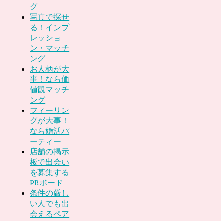
グ
写真で探せ
る！インプ
レッショ
ン・マッチ
ング
お人柄が大
事！なら価
値観マッチ
ング
フィーリン
グが大事！
なら婚活パ
ーティー
店舗の掲示
板で出会い
を募集する
PRボード
条件の厳し
い人でも出
会えるペア