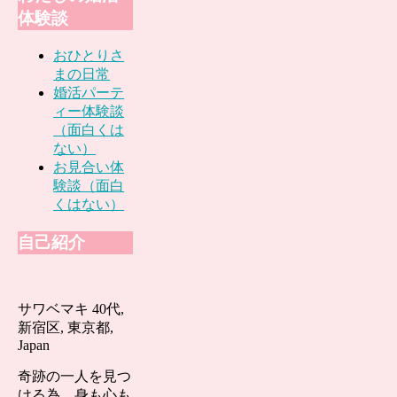
体験談
おひとりさ
まの日常
婚活パーテ
ィー体験談
（面白くは
ない）
お見合い体
験談（面白
くはない）
自己紹介
サワベマキ 40代,
新宿区, 東京都,
Japan
奇跡の一人を見つ
ける為、身も心も