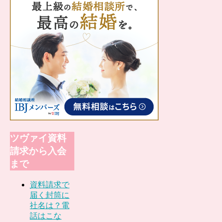
ツヴァイ資料
請求から入会
まで
資料請求で
届く封筒に
社名は？電
話はこな