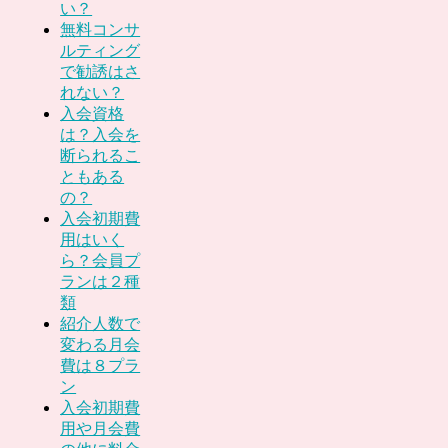
い？
無料コンサ
ルティング
で勧誘はさ
れない？
入会資格
は？入会を
断られるこ
ともある
の？
入会初期費
用はいく
ら？会員プ
ランは２種
類
紹介人数で
変わる月会
費は８プラ
ン
入会初期費
用や月会費