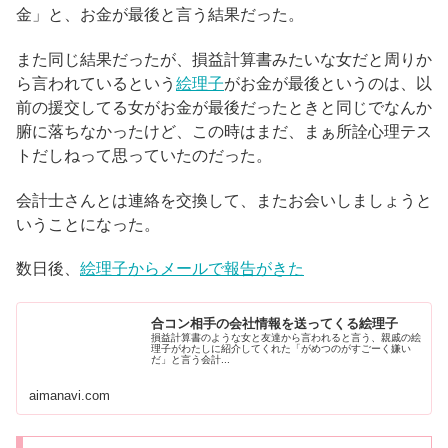
金」と、お金が最後と言う結果だった。
また同じ結果だったが、損益計算書みたいな女だと周りか
ら言われているという
絵理子
がお金が最後というのは、以
前の援交してる女がお金が最後だったときと同じでなんか
腑に落ちなかったけど、この時はまだ、まぁ所詮心理テス
トだしねって思っていたのだった。
会計士さんとは連絡を交換して、またお会いしましょうと
いうことになった。
数日後、
絵理子からメールで報告がきた
合コン相手の会社情報を送ってくる絵理子
損益計算書のような女と友達から言われると言う、親戚の絵
理子がわたしに紹介してくれた「がめつのがすごーく嫌い
だ」と言う会計...
aimanavi.com