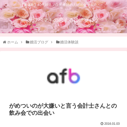
【実体験】40代婚活ブログ 奇跡の人に出会うまで・・・
サワベマキの恋する婚活ブログ
ホーム
婚活ブログ
婚活体験談
がめついのが大嫌いと言う会計士さんとの
飲み会での出会い
2016.01.03