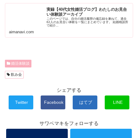
実録【40代女性婚活ブログ】わたしのお見合
い体験談アーカイブ
このページでは、自分の婚活履歴の備忘録を兼ねて、過去
62人のお見合い体験を一覧にまとめています。 結婚相談所
で紹介...
aimanavi.com
婚活体験談
飲み会
シェアする
Twitter
Facebook
はてブ
LINE
サワベマキをフォローする