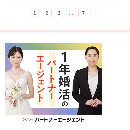
1
2
3
…
7