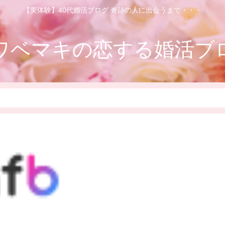
【実体験】40代婚活ブログ 奇跡の人に出会うまで・・・
ワベマキの恋する婚活ブ