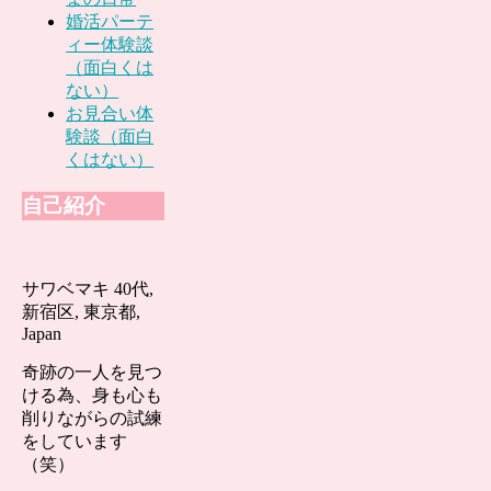
婚活パーテ
ィー体験談
（面白くは
ない）
お見合い体
験談（面白
くはない）
自己紹介
サワベマキ 40代,
新宿区, 東京都,
Japan
奇跡の一人を見つ
ける為、身も心も
削りながらの試練
をしています
（笑）